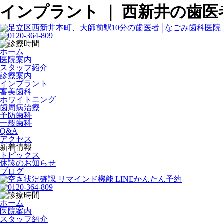
インプラント ｜ 西新井の歯
ホーム
医院案内
スタッフ紹介
診療案内
インプラント
審美歯科
ホワイトニング
歯周病治療
予防歯科
一般歯科
Q&A
アクセス
新着情報
トピックス
休診のお知らせ
ブログ
ホーム
医院案内
スタッフ紹介