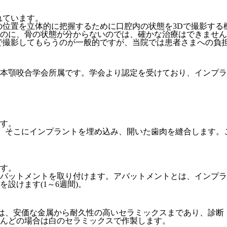
れています。
の位置を立体的に把握するために口腔内の状態を3Dで撮影す
のに、骨の状態が分からないのでは、確かな治療はできません
で撮影してもらうのが一般的ですが、当院では患者さまへの負
本顎咬合学会所属です。学会より認定を受けており、インプラ
す。
す。そこにインプラントを埋め込み、開いた歯肉を縫合します
す。
バットメントを取り付けます。アバットメントとは、インプラ
設けます(1～6週間)。
造は、安価な金属から耐久性の高いセラミックスまであり、診
んどの場合は白のセラミックスで作製します。