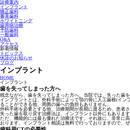
診療案内
インプラント
矯正歯科
審美歯科
ホワイトニング
歯周病治療
予防歯科
一般歯科
Q&A
アクセス
新着情報
トピックス
休診のお知らせ
ブログ
インプラント
HOME
インプラント
歯を失ってしまった方へ
残念ながら、歯を失ってしまった方へ。当院では、失った歯を
インプラントとは、外科手術によって顎の骨に人工歯根(イン
ることができる他、周囲の歯への負担もありません。
外科手術を必要とする他、治療期間が長期に渡るため、患者さ
失った歯を取り戻す治療法は、インプラント以外にもあります
ただ、機能的には最も優れた治療法です。それ故に、非常に高
おります。インプラント相談は無料で行っておりますので、ぜ
歯科用CTの必要性