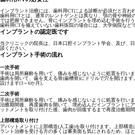
インプラント治療には、歯科用CTによる診断が必須だと言わ
歯科用CTとは、通常のレントゲンとは異なり、顎の骨や神経
では把握できません。骨にインプラントを埋め込む手術を行う
歯科用CTを備えていない歯科医院の場合には、大学病院など
インプラントの認定医です
当クリニックの院長は、日本口腔インプラント学会、及び、日
談ください。
インプラント手術の流れ
一次手術
手術は局所麻酔を用いて、痛みを感じないように処置を行いま
歯肉を開いて、歯を支える骨(歯槽骨)にドリルで穴を開けま
設けます(3～6か月)。
二次手術
手術は局所麻酔を用いて、痛みを感じないように処置を行いま
治癒期間後、再度歯肉を開いて、埋め込んだインプラントにア
ットメントを取り付けた後、歯肉が回復するまで再度治癒期間を
上部構造取り付け
アパットメントに上部構造(人工歯)を取り付けます。上部構
ラント治療を受ける方の多くは審美面も気にされるため、ほと