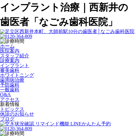
インプラント治療｜西新井の
歯医者「なごみ歯科医院」
ホーム
医院案内
スタッフ紹介
診療案内
インプラント
審美歯科
ホワイトニング
歯周病治療
予防歯科
一般歯科
Q&A
アクセス
新着情報
トピックス
休診のお知らせ
ブログ