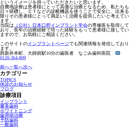
というイメージを持っていただきたいと思います。
自費地診療は患者様にとって高価な治療となるため、私たちも
日々研鑽し、ＣＴなどの診断機器を使うことで安全に、出来る
限りその患者様にとって満足いく治療を提供したいと考えてい
ます。
当院は
（公社）日本口腔インプラント学会
の専修医を取得して
おり、長年の治療経験で培った経験をもって患者様に接してい
ますので、お気軽にご相談ください。
このサイトの
インプラントページ
でも関連情報を発信しており
ます。
西新井本町、大師前駅10分の歯医者 なごみ歯科医院
0120-364-809
前へ
一覧へ
次へ
カテゴリー
TOPICS
休診のお知らせ
ブログ
診療項目
インプラント
審美歯科
ホワイトニング
歯周病治療
予防歯科
一般歯科