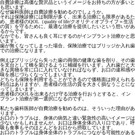
自費診療は高価な贅沢品というイメージをお持ちの方が多いと
も思います。
なぜ歯科医師は自費診療を勧めるのでしょうか。
それは保険診療には制限が多く、出来る治療にも限界があるた
め、患者様のQOL（quality of life/クオリティオブライフ＝生活
の質）を守るために、最適な治療を提供したいという想いがあ
るからです。
なかでも、皆さんも良く耳にするのがインプラント治療かと思
います。
歯が無くなってしまった場合、保険治療ではブリッジか入れ歯
での治療になります。
例えばブリッジなら失った歯の両側の健康な歯を削り、その歯
を支台として橋を架けるように補綴を行います。入れ歯だと大
きな異物を常に口に入れていなければならず、お口の違和感や
味を感じづらくなってしまいます。
どちらも保険を利用することができるので価格面は抑えられる
利点はありますが、患者様の生活の質を大きく損なうことにな
ってしまいます。
患者様のQOLを出来るだけ守る治療を行おうとすると、イン
プラント治療が第一選択になるのです。
私たち歯科医師が自費治療を勧めるのは、そういった理由があ
ります。
お口のトラブルは、身体の病気と違い緊急性の高いイメージは
少ないかもしれませんが、お口は身体全体の入り口であり、呼
吸も食事もそのほとんどをお口から摂取しています。
お口のトラブルは身体全体のトラブルにつながる可能性がある